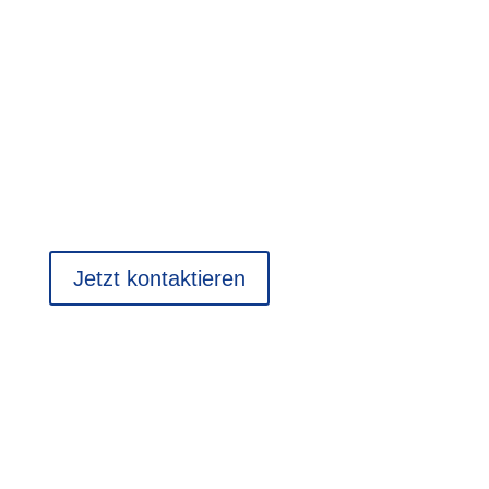
Sie planen ein Projekt in einem
komplexen, regulierten oder
investitionsintensiven Umfeld?
Gerne unterstützen wir Sie mit fundierten
Analysen und Entscheidungsgrundlagen.
Jetzt kontaktieren